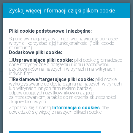
Zyskaj więcej informacji dzięki plikom cookie
Pliki cookie podstawowe i niezbędne:
Są one wymagane, aby umożliwić nawigację po naszej
witrynie i korzystać z jej funkcjonalności ("pliki cookie
FAQ
Kontakt
Polska - Polish
minimum").
Dodatkowe pliki cookie:
Usprawniające pliki cookie:
pliki cookie gromadzące
Klient firmy Daikin?
Zaloguj
dane statystyczne o natężeniu ruchu i zachowaniu
użytkowników na naszych i witrynach i na witrynach
innych firm
Reklamowe/targetujące pliki cookie:
pliki cookie
Zarejestruj Swoją jednostkę
wykorzystywane do dostarczania na naszych witrynach
lub witrynach innych firm reklam bardziej
Daikin
odpowiadających użytkownikowi oraz jego
zainteresowaniom, a także do mierzenia skuteczności
akcji reklamowych
I skorzystaj z dodatkowych usług specjalnie dla Ciebie
Zapoznaj się z naszą
Informacja o cookies
, aby
dowiedzieć się więcej o naszych plikach cookie.
Dlaczego warto się